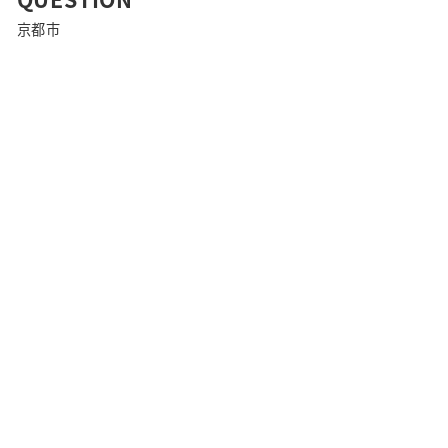
京都市
さ
ら
に
詳
し
く