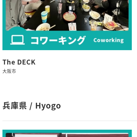
The DECK
大阪市
さ
ら
に
兵庫県 / Hyogo
詳
し
く