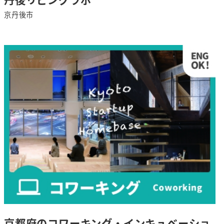
京丹後市
さ
ら
に
詳
し
く
京都府のコワーキング・インキュベーショ