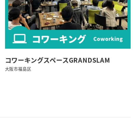
コワーキングスペースGRANDSLAM
大阪市福島区
さ
ら
に
詳
し
く