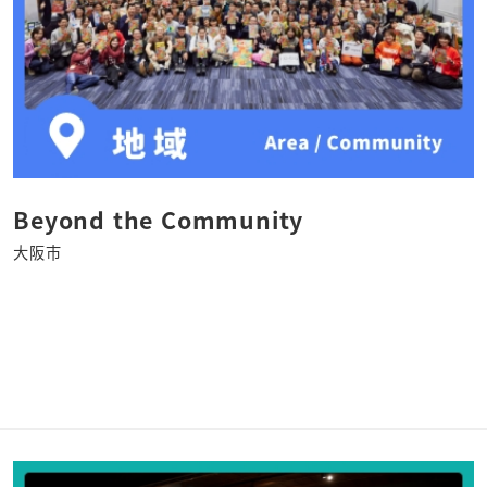
Beyond the Community
大阪市
さ
ら
に
詳
し
く