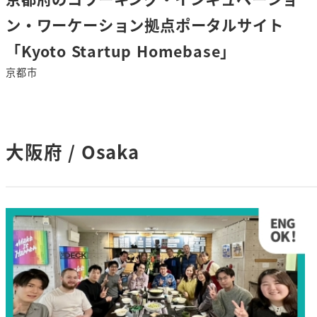
ン・ワーケーション拠点ポータルサイト
「Kyoto Startup Homebase」
京都市
さ
ら
に
大阪府 / Osaka
詳
し
く