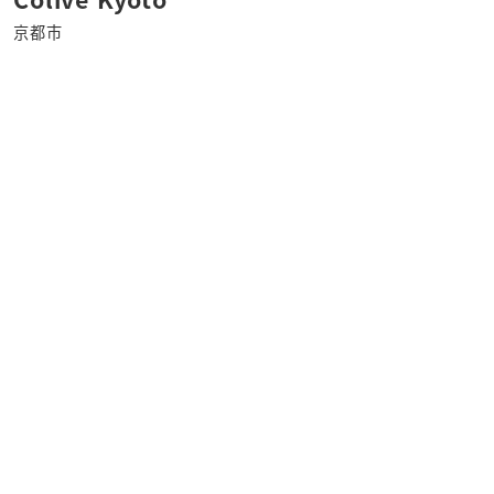
京都市
さ
ら
に
詳
し
く