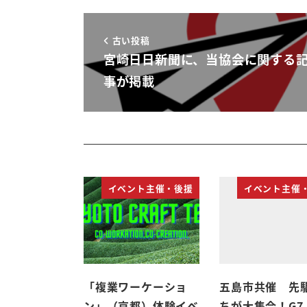
古い投稿
宮崎日日新聞に、当協会に関する
事が掲載
イベント主催・後援
イベント主催
「複業ワーケーショ
五島市共催 先
ン」（京都）体験イベ
ちが大集合！G7