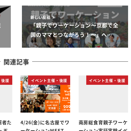
新しい投稿
記
「親子でワーケーション〜京都で全
国のママとつながろう！〜」へ…
関連記事
・後援
イベント主催・後援
イベント主催・後援
駆者た
4/26(金)に名古屋でワ
南房総食育親子ワーケ
・五
ーケーションMEET
ーション実証実験イベ