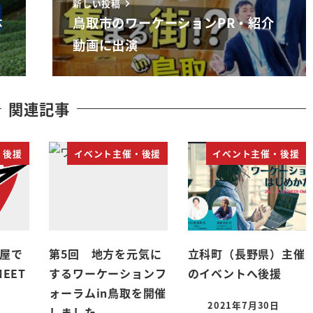
新しい投稿
体
鳥取市のワーケーションPR・紹介
動画に出演
関連記事
・後援
イベント主催・後援
イベント主催・後援
古屋で
第5回 地方を元気に
立科町（長野県）主催
EET
するワーケーションフ
のイベントへ後援
ォーラムin鳥取を開催
2021年7月30日
しました