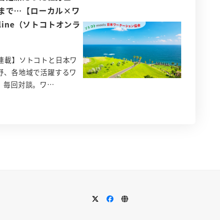
まで…【ローカル×ワ
online（ソトコトオンラ
連載】ソトコトと日本ワ
野、各地域で活躍するワ
、毎回対談。ワ…