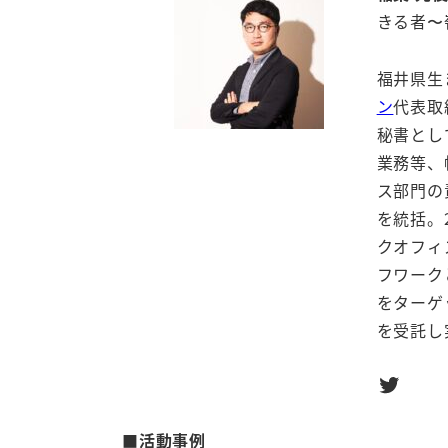
きる者〜
福井県生
ン
代表取
秘書とし
業務等、
ス部門の
を統括。
クオフィ
フワーク
をターゲ
を受託し
Twitter
■活動事例