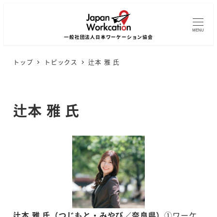
MENU
トップ
トピックス
辻本 雅 氏
辻本 雅 氏
辻本 雅 氏（つじもと・みやび／奈良県）
①ワーケ