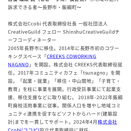
訴求できる者〜長野市・飯綱町〜
株式会社Ccobi 代表取締役社長 一般社団法人
CreativeGuild フェロー ShinshuCreativeGuildチ
ーフコーディネーター
2005年長野市に移住。2014年に長野市初のコワー
キングスペース「
CREEKS COWORKING
NAGANO
」を開設。株式会社 CREEKS代表取締役就
任。2017年コミュニティカフェ「tsunagno」を開
設。「起業・就業」「移住・中山間地」「子育て・
教育」を柱に事業を展開。行政受託事業にて起業支
援、移住支援などに取り組む。 2018年-2022年飯綱
町廃校活用事業に従事。関係人口を増やし地域コミ
ュニティ連携を促すなどソフトからハード(建築設
計)までを一貫してサポート。2024年4月
株式会社
Ccobi(ココビ)
設立代表取締役に就任。