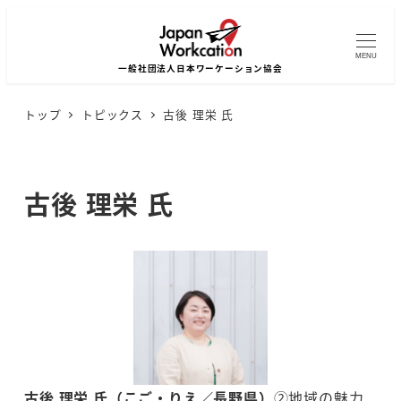
MENU
トップ
トピックス
古後 理栄 氏
古後 理栄 氏
古後 理栄 氏（こご・りえ／長野県）
②地域の魅力