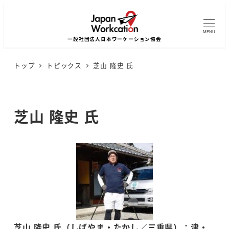
MENU
トップ
トピックス
芝山 隆史 氏
芝山 隆史 氏
芝山 隆史 氏（しばやま・たかし／三重県）：津・