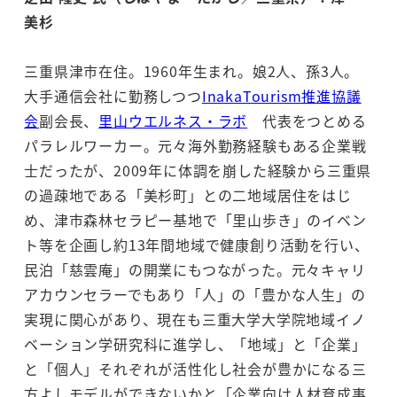
美杉
三重県津市在住。1960年生まれ。娘2人、孫3人。
大手通信会社に勤務しつつ
InakaTourism推進協議
会
副会長、
里山ウエルネス・ラボ
代表をつとめる
パラレルワーカー。元々海外勤務経験もある企業戦
士だったが、2009年に体調を崩した経験から三重県
の過疎地である「美杉町」との二地域居住をはじ
め、津市森林セラピー基地で「里山歩き」のイベン
ト等を企画し約13年間地域で健康創り活動を行い、
民泊「慈雲庵」の開業にもつながった。元々キャリ
アカウンセラーでもあり「人」の「豊かな人生」の
実現に関心があり、現在も三重大学大学院地域イノ
ベーション学研究科に進学し、「地域」と「企業」
と「個人」それぞれが活性化し社会が豊かになる三
方よしモデルができないかと「企業向け人材育成事