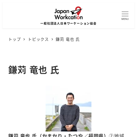
MENU
トップ
トピックス
鎌苅 竜也 氏
鎌苅 竜也 氏
鎌苅 竜也 氏（かまかり・たつや／福岡県）
②地域